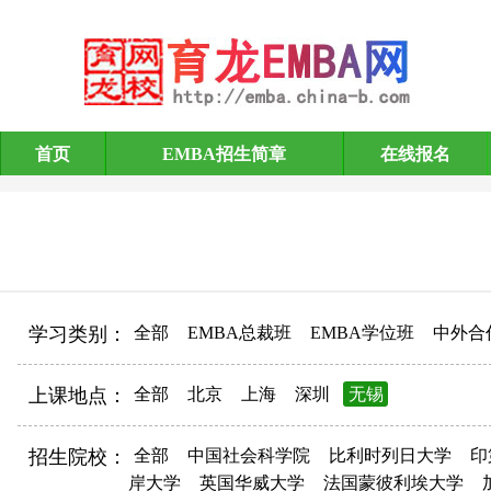
首页
EMBA招生简章
在线报名
EMBA招生简章
学习类别：
全部
EMBA总裁班
EMBA学位班
中外合
上课地点：
全部
北京
上海
深圳
无锡
招生院校：
全部
中国社会科学院
比利时列日大学
印
岸大学
英国华威大学
法国蒙彼利埃大学