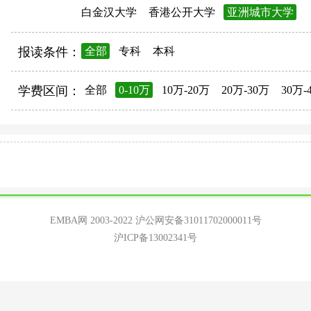
白金汉大学
香港公开大学
亚洲城市大学
报读条件：
全部
专科
本科
学费区间：
全部
0-10万
10万-20万
20万-30万
30万-
EMBA网 2003-2022
沪公网安备31011702000011号
沪ICP备13002341号