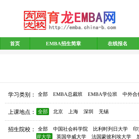
首页
EMBA招生简章
在线报名
EMBA招生简章
学习类别：
全部
EMBA总裁班
EMBA学位班
中外合
上课地点：
全部
北京
上海
深圳
无锡
招生院校：
全部
中国社会科学院
比利时列日大学
印
岸大学
英国华威大学
法国蒙彼利埃大学