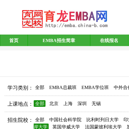
首页
EMBA招生简章
在线报名
EMBA招生简章
学习类别：
全部
EMBA总裁班
EMBA学位班
中外合
上课地点：
全部
北京
上海
深圳
无锡
招生院校：
全部
中国社会科学院
比利时列日大学
印
岸大学
英国华威大学
法国蒙彼利埃大学