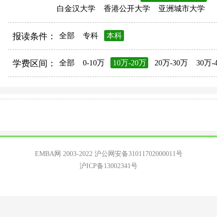
白金汉大学
香港公开大学
亚洲城市大学
报读条件：
全部
专科
本科
学费区间：
全部
0-10万
10万-20万
20万-30万
30万-
EMBA网 2003-2022
沪公网安备31011702000011号
沪ICP备13002341号