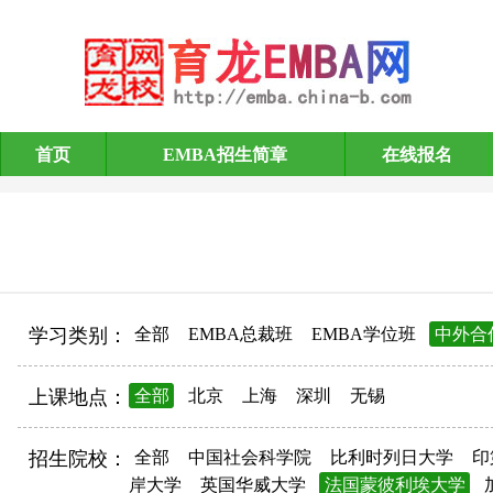
首页
EMBA招生简章
在线报名
EMBA招生简章
学习类别：
全部
EMBA总裁班
EMBA学位班
中外合
上课地点：
全部
北京
上海
深圳
无锡
招生院校：
全部
中国社会科学院
比利时列日大学
印
岸大学
英国华威大学
法国蒙彼利埃大学