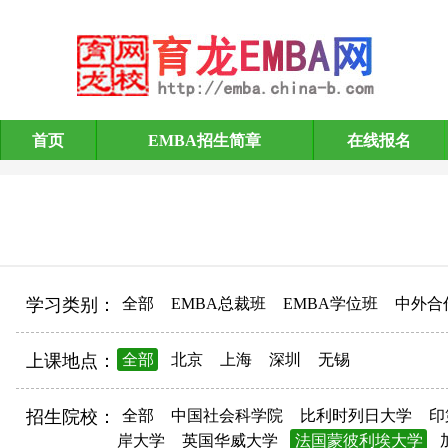
首页
EMBA招生简章
在线报名
EMBA招生简章
学习类别：
全部
EMBA总裁班
EMBA学位班
中外合
上课地点：
全部
北京
上海
深圳
无锡
招生院校：
全部
中国社会科学院
比利时列日大学
印
岸大学
英国华威大学
法国蒙彼利埃大学