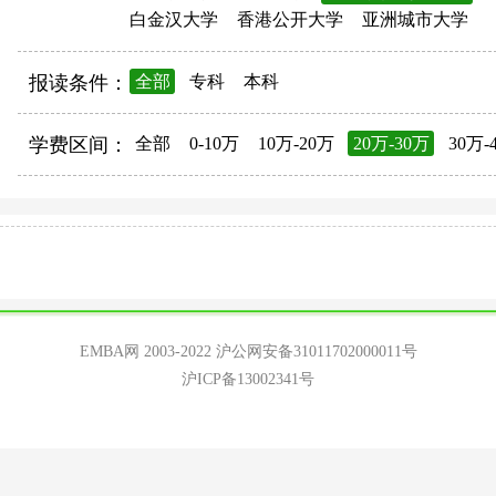
白金汉大学
香港公开大学
亚洲城市大学
报读条件：
全部
专科
本科
学费区间：
全部
0-10万
10万-20万
20万-30万
30万-
EMBA网 2003-2022
沪公网安备31011702000011号
沪ICP备13002341号