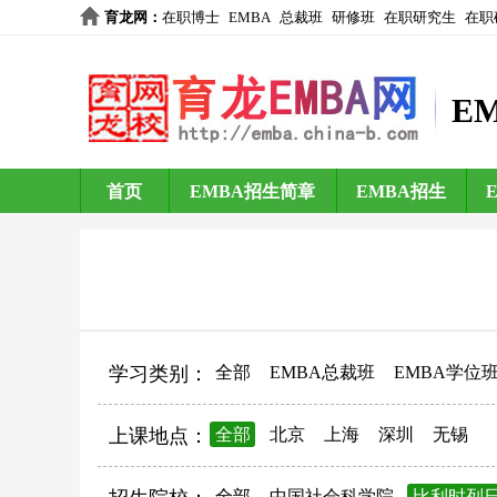
育龙网
：
在职博士
EMBA
总裁班
研修班
在职研究生
在职
E
首页
EMBA招生简章
EMBA招生
学习类别：
全部
EMBA总裁班
EMBA学位
上课地点：
全部
北京
上海
深圳
无锡
全部
中国社会科学院
比利时列