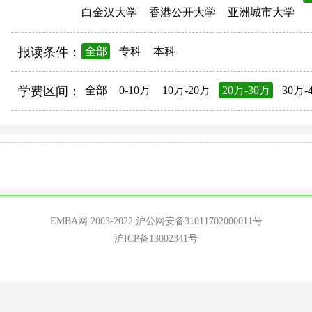
白金汉大学
香港公开大学
亚洲城市大学
报读条件：
全部
专科
本科
学费区间：
全部
0-10万
10万-20万
20万-30万
30万-
EMBA网 2003-2022
沪公网安备31011702000011号
沪ICP备13002341号