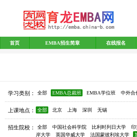
首页
EMBA招生简章
在线报名
EMBA招生简章
学习类别：
全部
EMBA总裁班
EMBA学位班
中外合
上课地点：
全部
北京
上海
深圳
无锡
招生院校：
全部
中国社会科学院
比利时列日大学
印
岸大学
英国华威大学
法国蒙彼利埃大学