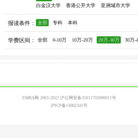
白金汉大学
香港公开大学
亚洲城市大学
报读条件：
全部
专科
本科
学费区间：
全部
0-10万
10万-20万
20万-30万
30万-
EMBA网 2003-2022
沪公网安备31011702000011号
沪ICP备13002341号