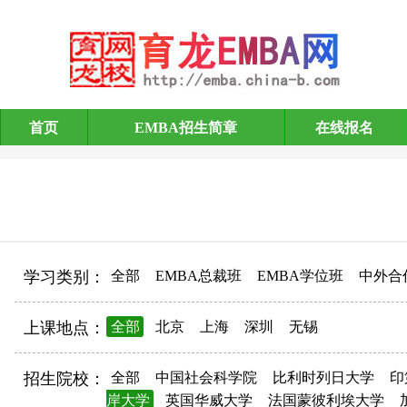
首页
EMBA招生简章
在线报名
EMBA招生简章
学习类别：
全部
EMBA总裁班
EMBA学位班
中外合
上课地点：
全部
北京
上海
深圳
无锡
招生院校：
全部
中国社会科学院
比利时列日大学
印
岸大学
英国华威大学
法国蒙彼利埃大学