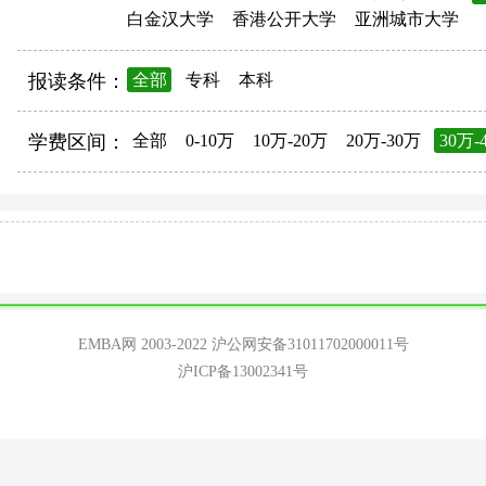
白金汉大学
香港公开大学
亚洲城市大学
报读条件：
全部
专科
本科
学费区间：
全部
0-10万
10万-20万
20万-30万
30万-
EMBA网 2003-2022
沪公网安备31011702000011号
沪ICP备13002341号