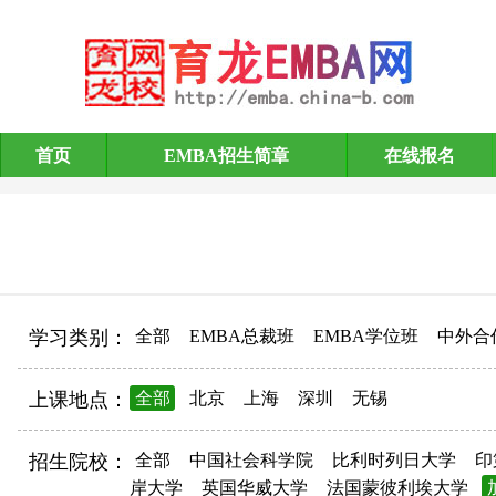
首页
EMBA招生简章
在线报名
EMBA招生简章
学习类别：
全部
EMBA总裁班
EMBA学位班
中外合
上课地点：
全部
北京
上海
深圳
无锡
招生院校：
全部
中国社会科学院
比利时列日大学
印
岸大学
英国华威大学
法国蒙彼利埃大学