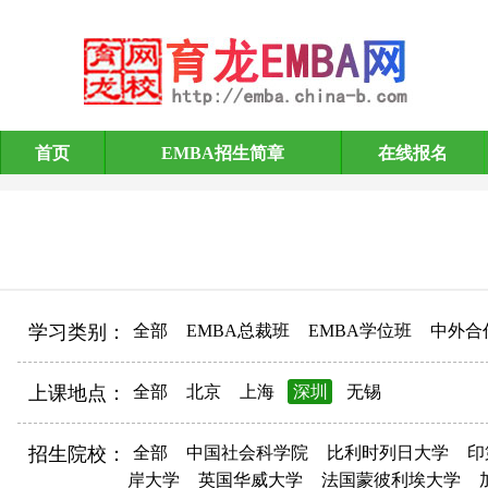
首页
EMBA招生简章
在线报名
EMBA招生简章
学习类别：
全部
EMBA总裁班
EMBA学位班
中外合
上课地点：
全部
北京
上海
深圳
无锡
招生院校：
全部
中国社会科学院
比利时列日大学
印
岸大学
英国华威大学
法国蒙彼利埃大学