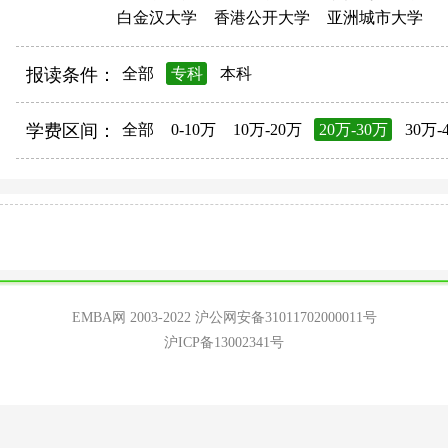
白金汉大学
香港公开大学
亚洲城市大学
报读条件：
全部
专科
本科
学费区间：
全部
0-10万
10万-20万
20万-30万
30万-
EMBA网 2003-2022
沪公网安备31011702000011号
沪ICP备13002341号