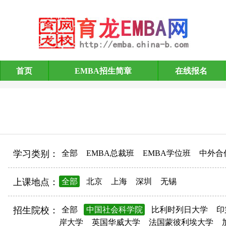
首页
EMBA招生简章
在线报名
EMBA招生简章
学习类别：
全部
EMBA总裁班
EMBA学位班
中外合
上课地点：
全部
北京
上海
深圳
无锡
招生院校：
全部
中国社会科学院
比利时列日大学
印
岸大学
英国华威大学
法国蒙彼利埃大学