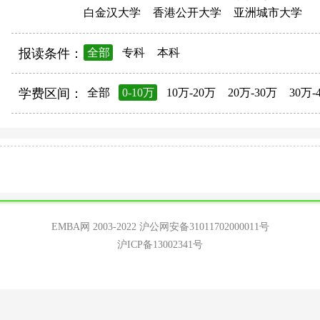
白金汉大学
香港公开大学
亚洲城市大学
报读条件：
全部
专科
本科
学费区间：
全部
0-10万
10万-20万
20万-30万
30万-
EMBA网 2003-2022
沪公网安备31011702000011号
沪ICP备13002341号