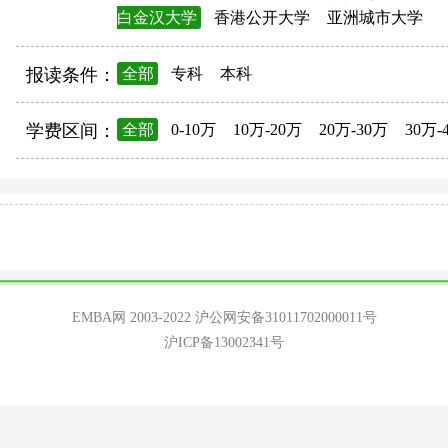
白金汉大学
香港公开大学
亚洲城市大学
报读条件：
全部
专科
本科
学费区间：
全部
0-10万
10万-20万
20万-30万
30万-
EMBA网 2003-2022
沪公网安备31011702000011号
沪ICP备13002341号