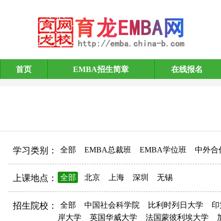
首页
EMBA招生简章
在线报名
EMBA招生简章
学习类别：
全部
EMBA总裁班
EMBA学位班
中外合
上课地点：
全部
北京
上海
深圳
无锡
招生院校：
全部
中国社会科学院
比利时列日大学
印
岸大学
英国华威大学
法国蒙彼利埃大学