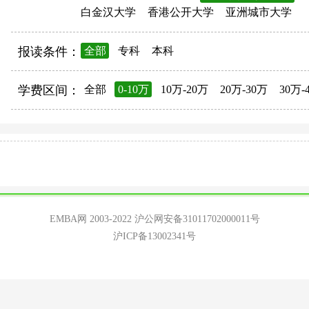
白金汉大学
香港公开大学
亚洲城市大学
报读条件：
全部
专科
本科
学费区间：
全部
0-10万
10万-20万
20万-30万
30万-
EMBA网 2003-2022
沪公网安备31011702000011号
沪ICP备13002341号