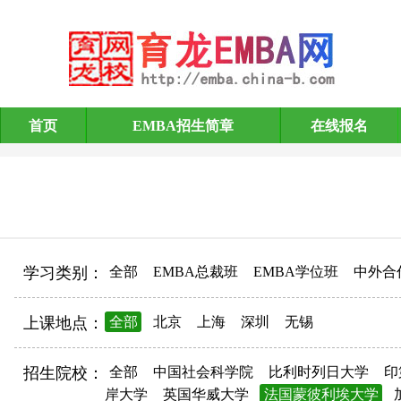
首页
EMBA招生简章
在线报名
EMBA招生简章
学习类别：
全部
EMBA总裁班
EMBA学位班
中外合
上课地点：
全部
北京
上海
深圳
无锡
招生院校：
全部
中国社会科学院
比利时列日大学
印
岸大学
英国华威大学
法国蒙彼利埃大学