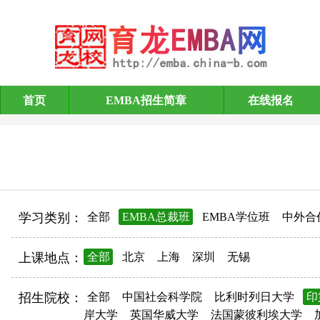
首页
EMBA招生简章
在线报名
EMBA招生简章
学习类别：
全部
EMBA总裁班
EMBA学位班
中外合
上课地点：
全部
北京
上海
深圳
无锡
招生院校：
全部
中国社会科学院
比利时列日大学
印
岸大学
英国华威大学
法国蒙彼利埃大学