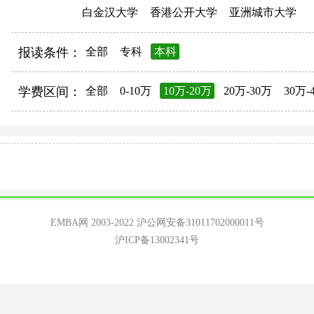
白金汉大学
香港公开大学
亚洲城市大学
报读条件：
全部
专科
本科
学费区间：
全部
0-10万
10万-20万
20万-30万
30万-
EMBA网 2003-2022
沪公网安备31011702000011号
沪ICP备13002341号