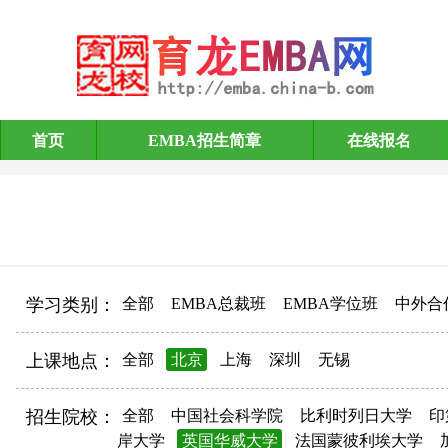
首页
EMBA招生简章
在线报名
EMBA招生简章
学习类别：
全部
EMBA总裁班
EMBA学位班
中外合
上课地点：
全部
北京
上海
深圳
无锡
招生院校：
全部
中国社会科学院
比利时列日大学
印
岸大学
英国华威大学
法国蒙彼利埃大学