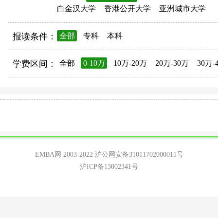
白金汉大学
香港公开大学
亚洲城市大学
报读条件：
全部
专科
本科
学费区间：
全部
0-10万
10万-20万
20万-30万
30万-
EMBA网 2003-2022
沪公网安备31011702000011号
沪ICP备13002341号