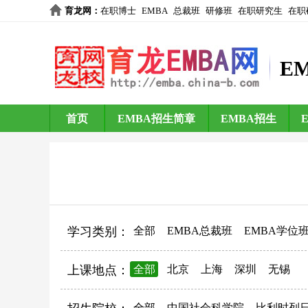
育龙网
：
在职博士
EMBA
总裁班
研修班
在职研究生
在职
E
首页
EMBA招生简章
EMBA招生
学习类别：
全部
EMBA总裁班
EMBA学位
上课地点：
全部
北京
上海
深圳
无锡
全部
中国社会科学院
比利时列