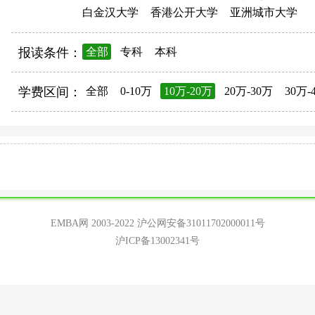
白金汉大学
香港公开大学
亚洲城市大学
报读条件：
全部
专科
本科
学费区间：
全部
0-10万
10万-20万
20万-30万
30万-
EMBA网 2003-2022
沪公网安备31011702000011号
沪ICP备13002341号