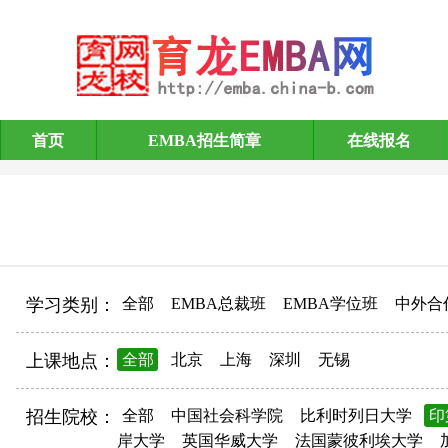
首页
EMBA招生简章
在线报名
EMBA招生简章
学习类别：
全部
EMBA总裁班
EMBA学位班
中外合
上课地点：
全部
北京
上海
深圳
无锡
招生院校：
全部
中国社会科学院
比利时列日大学
印
岸大学
英国华威大学
法国蒙彼利埃大学