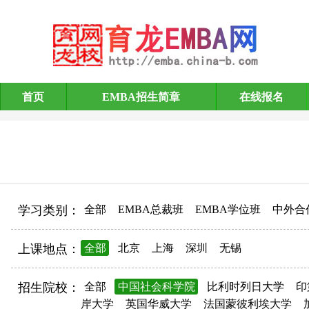
首页
EMBA招生简章
在线报名
EMBA招生简章
学习类别：
全部
EMBA总裁班
EMBA学位班
中外合
上课地点：
全部
北京
上海
深圳
无锡
招生院校：
全部
中国社会科学院
比利时列日大学
印
岸大学
英国华威大学
法国蒙彼利埃大学