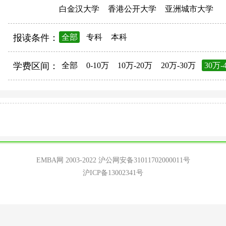
白金汉大学
香港公开大学
亚洲城市大学
报读条件：
全部
专科
本科
学费区间：
全部
0-10万
10万-20万
20万-30万
30万-
EMBA网 2003-2022
沪公网安备31011702000011号
沪ICP备13002341号