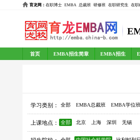
育龙网
：
在职博士
EMBA
总裁班
研修班
在职研究生
在职
E
首页
EMBA招生简章
EMBA招生
学习类别：
全部
EMBA总裁班
EMBA学位
上课地点：
全部
北京
上海
深圳
无锡
全部
中国社会科学院
比利时列