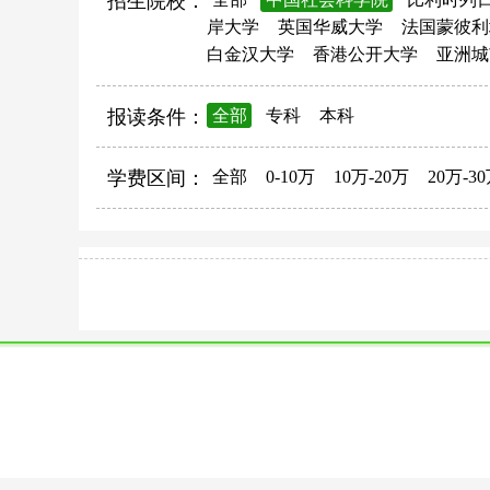
招生院校：
岸大学
英国华威大学
法国蒙彼利
白金汉大学
香港公开大学
亚洲城
报读条件：
全部
专科
本科
学费区间：
全部
0-10万
10万-20万
20万-3