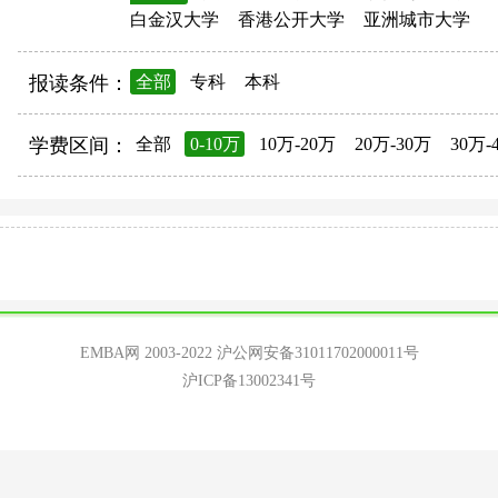
白金汉大学
香港公开大学
亚洲城市大学
报读条件：
全部
专科
本科
学费区间：
全部
0-10万
10万-20万
20万-30万
30万-
EMBA网 2003-2022
沪公网安备31011702000011号
沪ICP备13002341号