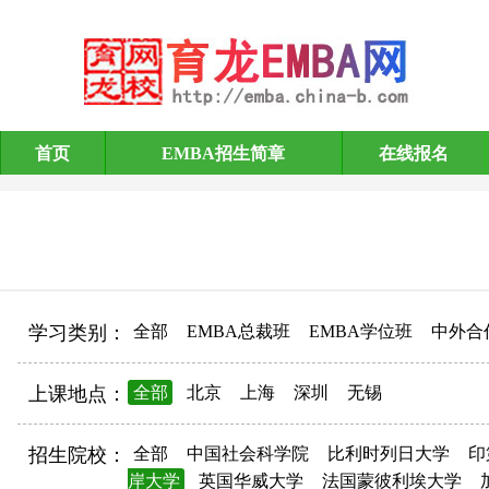
首页
EMBA招生简章
在线报名
EMBA招生简章
学习类别：
全部
EMBA总裁班
EMBA学位班
中外合
上课地点：
全部
北京
上海
深圳
无锡
招生院校：
全部
中国社会科学院
比利时列日大学
印
岸大学
英国华威大学
法国蒙彼利埃大学