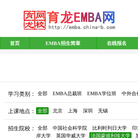
首页
EMBA招生简章
在线报名
EMBA招生简章
学习类别：
全部
EMBA总裁班
EMBA学位班
中外合
上课地点：
全部
北京
上海
深圳
无锡
招生院校：
全部
中国社会科学院
比利时列日大学
印
岸大学
英国华威大学
法国蒙彼利埃大学