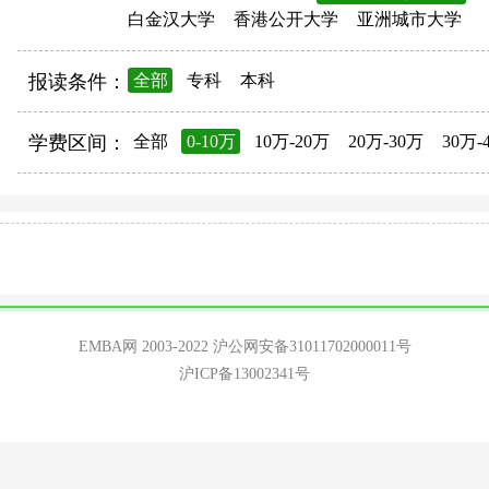
白金汉大学
香港公开大学
亚洲城市大学
报读条件：
全部
专科
本科
学费区间：
全部
0-10万
10万-20万
20万-30万
30万-
EMBA网 2003-2022
沪公网安备31011702000011号
沪ICP备13002341号