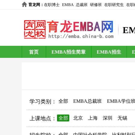
育龙网
：
在职博士
EMBA
总裁班
研修班
在职研究生
在职
E
首页
EMBA招生简章
EMBA招生
学习类别：
全部
EMBA总裁班
EMBA学位
上课地点：
全部
北京
上海
深圳
无锡
全部
中国社会科学院
比利时列