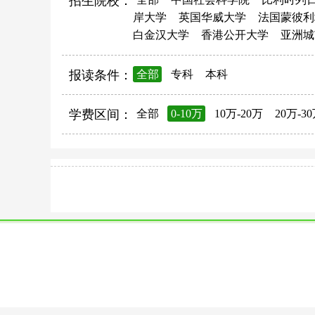
招生院校：
岸大学
英国华威大学
法国蒙彼利
白金汉大学
香港公开大学
亚洲城
报读条件：
全部
专科
本科
学费区间：
全部
0-10万
10万-20万
20万-3