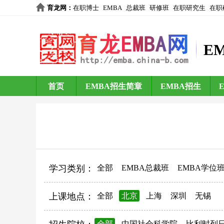
育龙网
：
在职博士
EMBA
总裁班
研修班
在职研究生
在职
E
首页
EMBA招生简章
EMBA招生
学习类别：
全部
EMBA总裁班
EMBA学位
上课地点：
全部
北京
上海
深圳
无锡
全部
中国社会科学院
比利时列