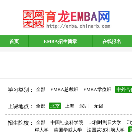
首页
EMBA招生简章
在线报名
EMBA招生简章
学习类别：
全部
EMBA总裁班
EMBA学位班
中外合
上课地点：
全部
北京
上海
深圳
无锡
招生院校：
全部
中国社会科学院
比利时列日大学
印
岸大学
英国华威大学
法国蒙彼利埃大学