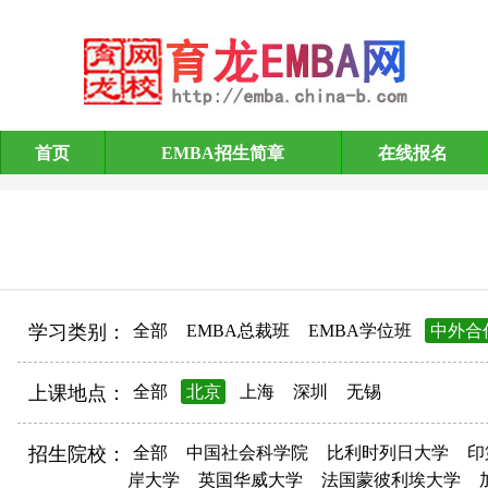
首页
EMBA招生简章
在线报名
EMBA招生简章
学习类别：
全部
EMBA总裁班
EMBA学位班
中外合
上课地点：
全部
北京
上海
深圳
无锡
招生院校：
全部
中国社会科学院
比利时列日大学
印
岸大学
英国华威大学
法国蒙彼利埃大学