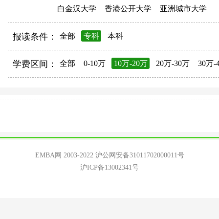
白金汉大学
香港公开大学
亚洲城市大学
报读条件：
全部
专科
本科
学费区间：
全部
0-10万
10万-20万
20万-30万
30万-
EMBA网 2003-2022
沪公网安备31011702000011号
沪ICP备13002341号