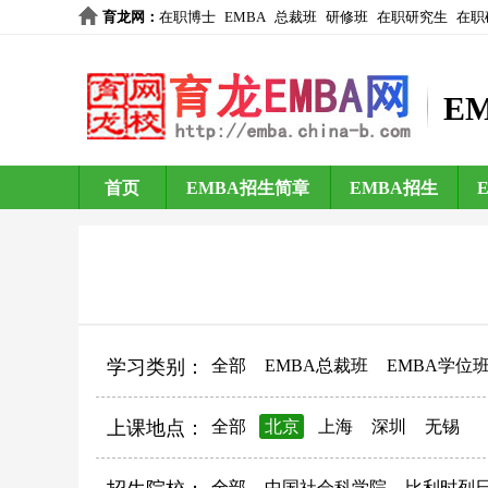
育龙网
：
在职博士
EMBA
总裁班
研修班
在职研究生
在职
E
首页
EMBA招生简章
EMBA招生
学习类别：
全部
EMBA总裁班
EMBA学位
上课地点：
全部
北京
上海
深圳
无锡
全部
中国社会科学院
比利时列