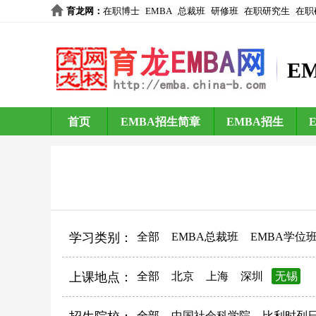
育龙网
：
在职博士
EMBA
总裁班
研修班
在职研究生
在职
E
首页
EMBA招生简章
EMBA招生
学习类别：
全部
EMBA总裁班
EMBA学位
上课地点：
全部
北京
上海
深圳
无锡
全部
中国社会科学院
比利时列