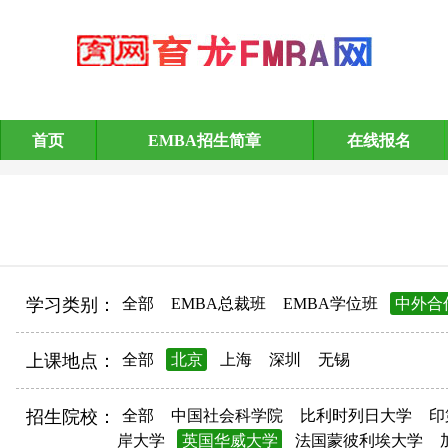
首页
EMBA招生简章
在线报名
EMBA招生简章
学习类别：
全部
EMBA总裁班
EMBA学位班
中外合
上课地点：
全部
北京
上海
深圳
无锡
招生院校：
全部
中国社会科学院
比利时列日大学
印
岸大学
英国华威大学
法国蒙彼利埃大学