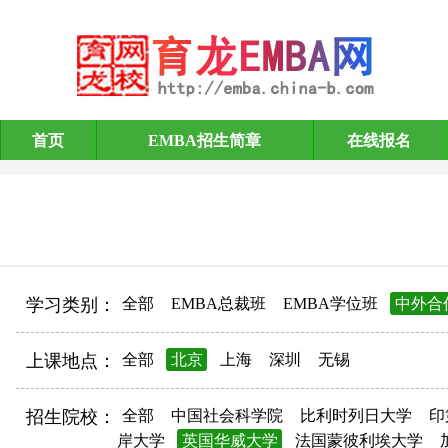
首页
EMBA招生简章
在线报名
EMBA招生简章
学习类别：
全部
EMBA总裁班
EMBA学位班
中外合
上课地点：
全部
北京
上海
深圳
无锡
招生院校：
全部
中国社会科学院
比利时列日大学
印
岸大学
英国华威大学
法国蒙彼利埃大学