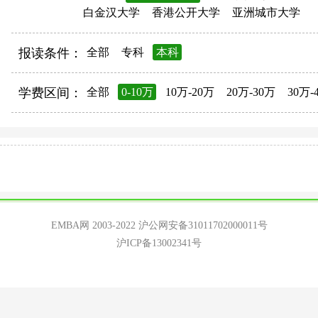
白金汉大学
香港公开大学
亚洲城市大学
报读条件：
全部
专科
本科
学费区间：
全部
0-10万
10万-20万
20万-30万
30万-
EMBA网 2003-2022
沪公网安备31011702000011号
沪ICP备13002341号