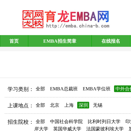
首页
EMBA招生简章
在线报名
EMBA招生简章
学习类别：
全部
EMBA总裁班
EMBA学位班
中外合
上课地点：
全部
北京
上海
深圳
无锡
招生院校：
全部
中国社会科学院
比利时列日大学
印
岸大学
英国华威大学
法国蒙彼利埃大学