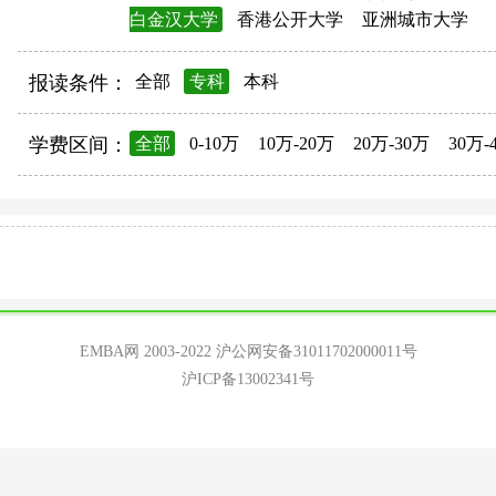
白金汉大学
香港公开大学
亚洲城市大学
报读条件：
全部
专科
本科
学费区间：
全部
0-10万
10万-20万
20万-30万
30万-
EMBA网 2003-2022
沪公网安备31011702000011号
沪ICP备13002341号