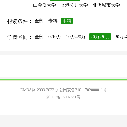
白金汉大学
香港公开大学
亚洲城市大学
报读条件：
全部
专科
本科
学费区间：
全部
0-10万
10万-20万
20万-30万
30万-
EMBA网 2003-2022
沪公网安备31011702000011号
沪ICP备13002341号