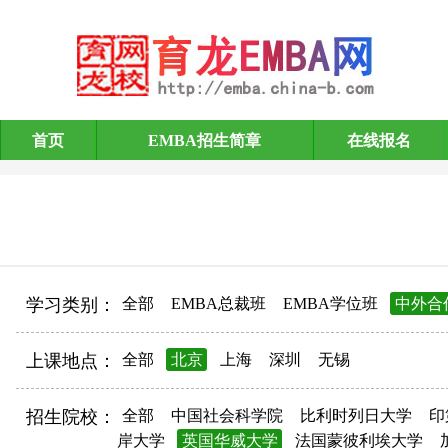
首页
EMBA招生简章
在线报名
EMBA招生简章
学习类别：
全部
EMBA总裁班
EMBA学位班
中外合
上课地点：
全部
北京
上海
深圳
无锡
招生院校：
全部
中国社会科学院
比利时列日大学
印
岸大学
英国华威大学
法国蒙彼利埃大学