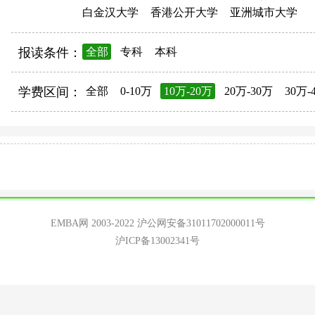
白金汉大学
香港公开大学
亚洲城市大学
报读条件：
全部
专科
本科
学费区间：
全部
0-10万
10万-20万
20万-30万
30万-
EMBA网 2003-2022
沪公网安备31011702000011号
沪ICP备13002341号