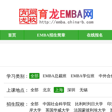
首页
EMBA招生简章
在线报名
EMBA招生简章
学习类别：
全部
EMBA总裁班
EMBA学位班
中外合
上课地点：
全部
北京
上海
深圳
无锡
招生院校：
全部
中国社会科学院
比利时列日大学
印
岸大学
英国华威大学
法国蒙彼利埃大学