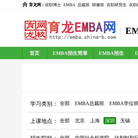
育龙网
：
在职博士
EMBA
总裁班
研修班
在职研究生
在职
E
首页
EMBA招生简章
EMBA招生
学习类别：
全部
EMBA总裁班
EMBA学位
上课地点：
全部
北京
上海
深圳
无锡
全部
中国社会科学院
比利时列