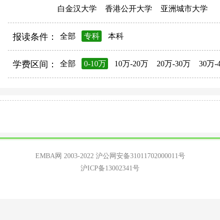
白金汉大学
香港公开大学
亚洲城市大学
报读条件：
全部
专科
本科
学费区间：
全部
0-10万
10万-20万
20万-30万
30万-
EMBA网 2003-2022
沪公网安备31011702000011号
沪ICP备13002341号