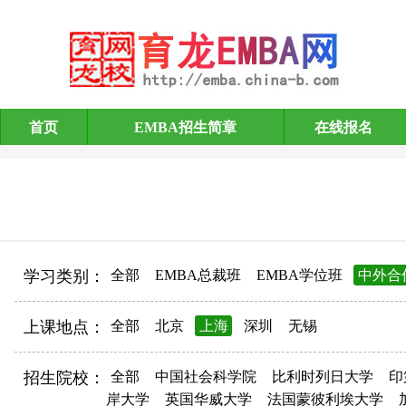
首页
EMBA招生简章
在线报名
EMBA招生简章
学习类别：
全部
EMBA总裁班
EMBA学位班
中外合
上课地点：
全部
北京
上海
深圳
无锡
招生院校：
全部
中国社会科学院
比利时列日大学
印
岸大学
英国华威大学
法国蒙彼利埃大学