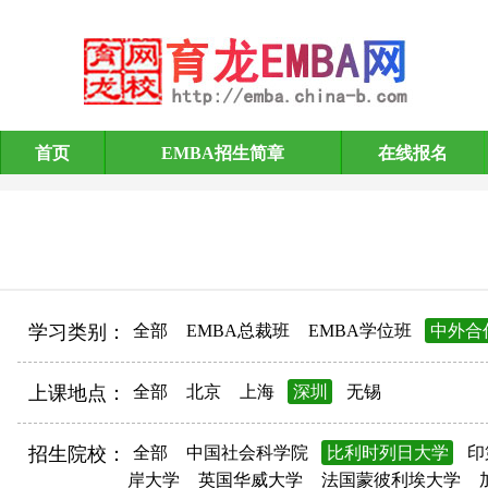
首页
EMBA招生简章
在线报名
EMBA招生简章
学习类别：
全部
EMBA总裁班
EMBA学位班
中外合
上课地点：
全部
北京
上海
深圳
无锡
招生院校：
全部
中国社会科学院
比利时列日大学
印
岸大学
英国华威大学
法国蒙彼利埃大学