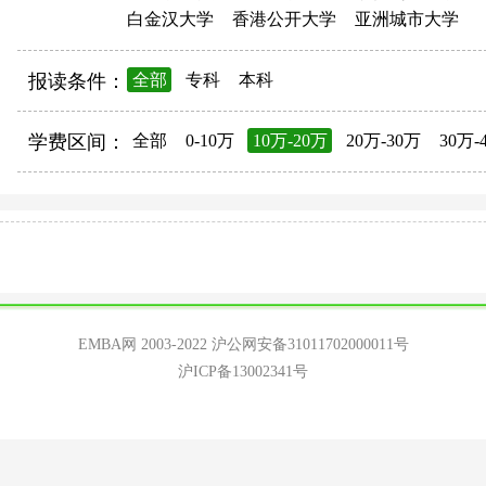
白金汉大学
香港公开大学
亚洲城市大学
报读条件：
全部
专科
本科
学费区间：
全部
0-10万
10万-20万
20万-30万
30万-
EMBA网 2003-2022
沪公网安备31011702000011号
沪ICP备13002341号