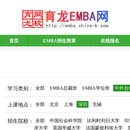
首页
EMBA招生简章
在线报名
EMBA招生简章
学习类别：
全部
EMBA总裁班
EMBA学位班
中外合
上课地点：
全部
北京
上海
深圳
无锡
招生院校：
全部
中国社会科学院
比利时列日大学
印
岸大学
英国华威大学
法国蒙彼利埃大学