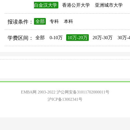
白金汉大学
香港公开大学
亚洲城市大学
报读条件：
全部
专科
本科
学费区间：
全部
0-10万
10万-20万
20万-30万
30万-
EMBA网 2003-2022
沪公网安备31011702000011号
沪ICP备13002341号