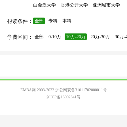
白金汉大学
香港公开大学
亚洲城市大学
报读条件：
全部
专科
本科
学费区间：
全部
0-10万
10万-20万
20万-30万
30万-
EMBA网 2003-2022
沪公网安备31011702000011号
沪ICP备13002341号