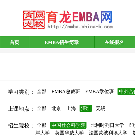
首页
EMBA招生简章
在线报名
EMBA招生简章
学习类别：
全部
EMBA总裁班
EMBA学位班
中外合
上课地点：
全部
北京
上海
深圳
无锡
招生院校：
全部
中国社会科学院
比利时列日大学
印
岸大学
英国华威大学
法国蒙彼利埃大学