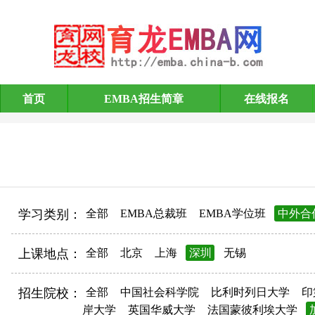
首页
EMBA招生简章
在线报名
EMBA招生简章
学习类别：
全部
EMBA总裁班
EMBA学位班
中外合
上课地点：
全部
北京
上海
深圳
无锡
招生院校：
全部
中国社会科学院
比利时列日大学
印
岸大学
英国华威大学
法国蒙彼利埃大学