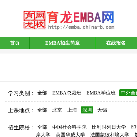
首页
EMBA招生简章
在线报名
EMBA招生简章
学习类别：
全部
EMBA总裁班
EMBA学位班
中外合
上课地点：
全部
北京
上海
深圳
无锡
招生院校：
全部
中国社会科学院
比利时列日大学
印
岸大学
英国华威大学
法国蒙彼利埃大学