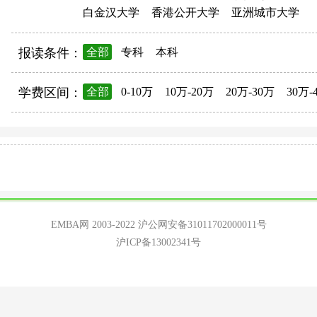
白金汉大学
香港公开大学
亚洲城市大学
报读条件：
全部
专科
本科
学费区间：
全部
0-10万
10万-20万
20万-30万
30万-
EMBA网 2003-2022
沪公网安备31011702000011号
沪ICP备13002341号