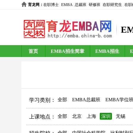
育龙网
：
在职博士
EMBA
总裁班
研修班
在职研究生
在职
E
首页
EMBA招生简章
EMBA招生
学习类别：
全部
EMBA总裁班
EMBA学位
上课地点：
全部
北京
上海
深圳
无锡
全部
中国社会科学院
比利时列