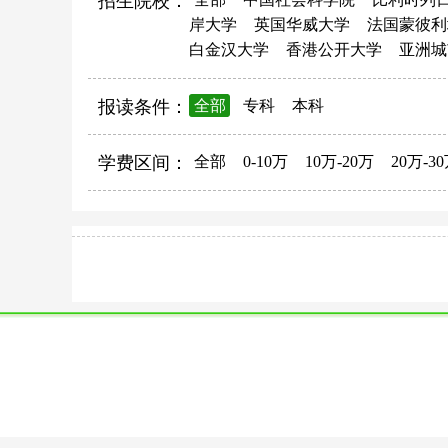
招生院校：
岸大学
英国华威大学
法国蒙彼利
白金汉大学
香港公开大学
亚洲城
报读条件：
全部
专科
本科
学费区间：
全部
0-10万
10万-20万
20万-3