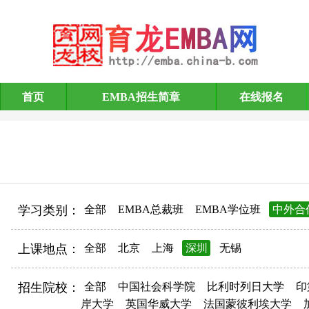
首页
EMBA招生简章
在线报名
EMBA招生简章
学习类别：
全部
EMBA总裁班
EMBA学位班
中外合
上课地点：
全部
北京
上海
深圳
无锡
招生院校：
全部
中国社会科学院
比利时列日大学
印
岸大学
英国华威大学
法国蒙彼利埃大学