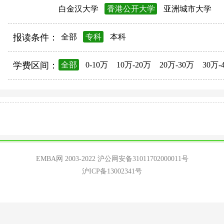
白金汉大学
香港公开大学
亚洲城市大学
报读条件：
全部
专科
本科
学费区间：
全部
0-10万
10万-20万
20万-30万
30万-
EMBA网 2003-2022
沪公网安备31011702000011号
沪ICP备13002341号