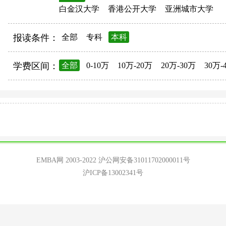
白金汉大学
香港公开大学
亚洲城市大学
报读条件：
全部
专科
本科
学费区间：
全部
0-10万
10万-20万
20万-30万
30万-
EMBA网 2003-2022
沪公网安备31011702000011号
沪ICP备13002341号