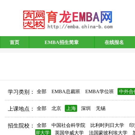
首页
EMBA招生简章
在线报名
EMBA招生简章
学习类别：
全部
EMBA总裁班
EMBA学位班
中外合
上课地点：
全部
北京
上海
深圳
无锡
招生院校：
全部
中国社会科学院
比利时列日大学
印
岸大学
英国华威大学
法国蒙彼利埃大学