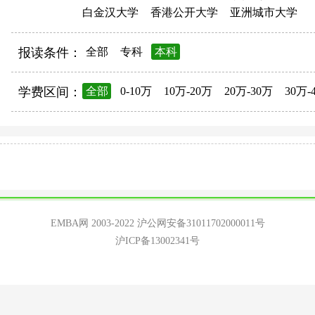
白金汉大学
香港公开大学
亚洲城市大学
报读条件：
全部
专科
本科
学费区间：
全部
0-10万
10万-20万
20万-30万
30万-
EMBA网 2003-2022
沪公网安备31011702000011号
沪ICP备13002341号