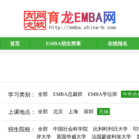
首页
EMBA招生简章
在线报名
EMBA招生简章
学习类别：
全部
EMBA总裁班
EMBA学位班
中外合
上课地点：
全部
北京
上海
深圳
无锡
招生院校：
全部
中国社会科学院
比利时列日大学
印
岸大学
英国华威大学
法国蒙彼利埃大学