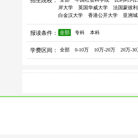
招生院校：
岸大学
英国华威大学
法国蒙彼利
白金汉大学
香港公开大学
亚洲城
报读条件：
全部
专科
本科
学费区间：
全部
0-10万
10万-20万
20万-3