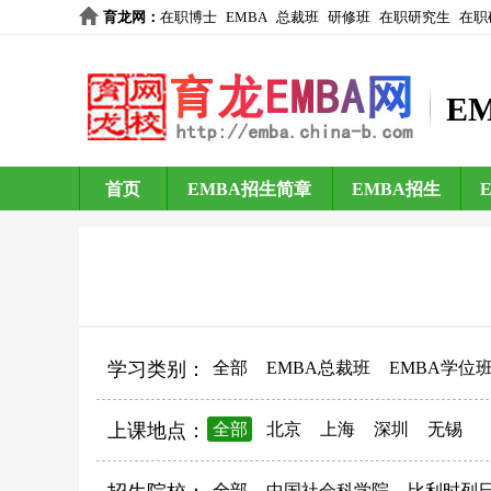
育龙网
：
在职博士
EMBA
总裁班
研修班
在职研究生
在职
E
首页
EMBA招生简章
EMBA招生
学习类别：
全部
EMBA总裁班
EMBA学位
上课地点：
全部
北京
上海
深圳
无锡
全部
中国社会科学院
比利时列