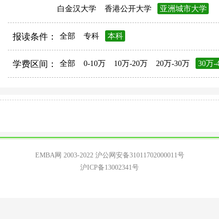
白金汉大学
香港公开大学
亚洲城市大学
报读条件：
全部
专科
本科
学费区间：
全部
0-10万
10万-20万
20万-30万
30万-
EMBA网 2003-2022
沪公网安备31011702000011号
沪ICP备13002341号