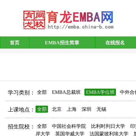
首页
EMBA招生简章
在线报名
EMBA招生简章
学习类别：
全部
EMBA总裁班
EMBA学位班
中外合
上课地点：
全部
北京
上海
深圳
无锡
招生院校：
全部
中国社会科学院
比利时列日大学
印
岸大学
英国华威大学
法国蒙彼利埃大学