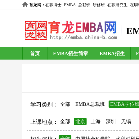
育龙网
：
在职博士
EMBA
总裁班
研修班
在职研究生
在职
E
首页
EMBA招生简章
EMBA招生
学习类别：
全部
EMBA总裁班
EMBA学位
上课地点：
全部
北京
上海
深圳
无锡
全部
中国社会科学院
比利时列