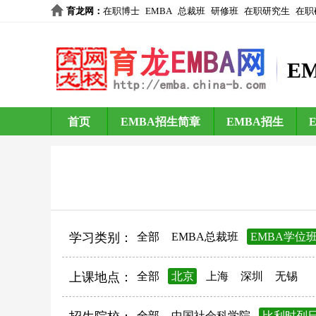
育龙网
：
在职博士
EMBA
总裁班
研修班
在职研究生
在职
E
首页
EMBA招生简章
EMBA招生
学习类别：
全部
EMBA总裁班
EMBA学位
上课地点：
全部
北京
上海
深圳
无锡
全部
中国社会科学院
比利时列