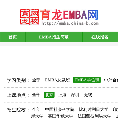
首页
EMBA招生简章
在线报名
EMBA招生简章
学习类别：
全部
EMBA总裁班
EMBA学位班
中外合
上课地点：
全部
北京
上海
深圳
无锡
招生院校：
全部
中国社会科学院
比利时列日大学
印
岸大学
英国华威大学
法国蒙彼利埃大学