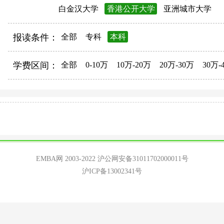
白金汉大学
香港公开大学
亚洲城市大学
报读条件：
全部
专科
本科
学费区间：
全部
0-10万
10万-20万
20万-30万
30万-
EMBA网 2003-2022
沪公网安备31011702000011号
沪ICP备13002341号