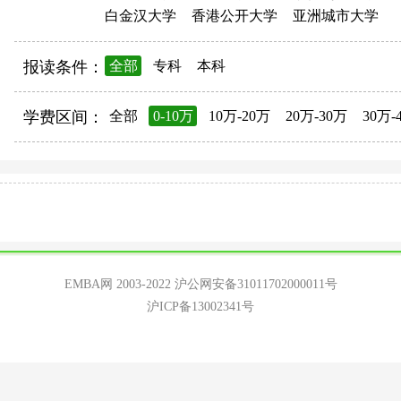
白金汉大学
香港公开大学
亚洲城市大学
报读条件：
全部
专科
本科
学费区间：
全部
0-10万
10万-20万
20万-30万
30万-
EMBA网 2003-2022
沪公网安备31011702000011号
沪ICP备13002341号