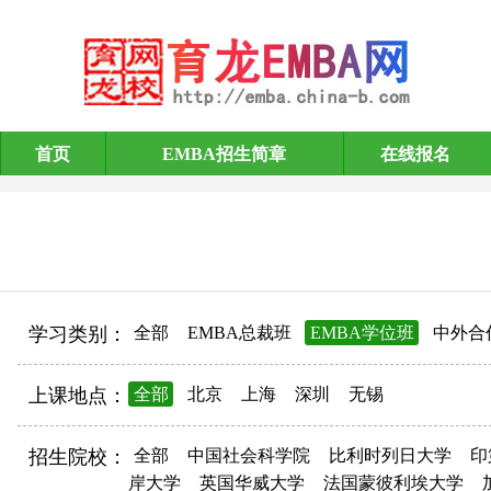
首页
EMBA招生简章
在线报名
EMBA招生简章
学习类别：
全部
EMBA总裁班
EMBA学位班
中外合
上课地点：
全部
北京
上海
深圳
无锡
招生院校：
全部
中国社会科学院
比利时列日大学
印
岸大学
英国华威大学
法国蒙彼利埃大学