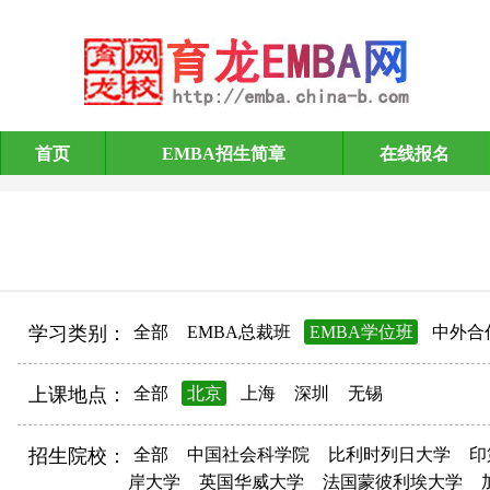
首页
EMBA招生简章
在线报名
EMBA招生简章
学习类别：
全部
EMBA总裁班
EMBA学位班
中外合
上课地点：
全部
北京
上海
深圳
无锡
招生院校：
全部
中国社会科学院
比利时列日大学
印
岸大学
英国华威大学
法国蒙彼利埃大学